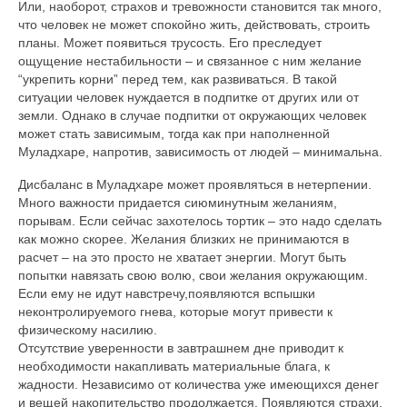
Или, наоборот, страхов и тревожности становится так много,
что человек не может спокойно жить, действовать, строить
планы. Может появиться трусость. Его преследует
ощущение нестабильности – и связанное с ним желание
“укрепить корни” перед тем, как развиваться. В такой
ситуации человек нуждается в подпитке от других или от
земли. Однако в случае подпитки от окружающих человек
может стать зависимым, тогда как при наполненной
Муладхаре, напротив, зависимость от людей – минимальна.
Дисбаланс в Муладхаре может проявляться в нетерпении.
Много важности придается сиюминутным желаниям,
порывам. Если сейчас захотелось тортик – это надо сделать
как можно скорее. Желания близких не принимаются в
расчет – на это просто не хватает энергии. Могут быть
попытки навязать свою волю, свои желания окружающим.
Если ему не идут навстречу,появляются вспышки
неконтролируемого гнева, которые могут привести к
физическому насилию.
Отсутствие уверенности в завтрашнем дне приводит к
необходимости накапливать материальные блага, к
жадности. Независимо от количества уже имеющихся денег
и вещей накопительство продолжается. Появляются страхи,