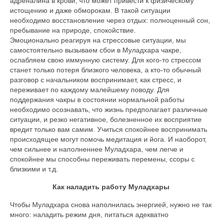
адреналина в крови, что может привести к физическому
истощению и даже обморокам. В такой ситуации
необходимо восстановление через отдых: полноценный сон,
пребывание на природе, спокойствие.
Эмоционально реагируя на стрессовые ситуации, мы
самостоятельно вызываем сбои в Муладхара чакре,
ослабляем свою иммунную систему. Для кого-то стрессом
станет только потеря близкого человека, а кто-то обычный
разговор с начальником воспринимает, как стресс, и
переживает по каждому малейшему поводу. Для
поддержания чакры в состоянии нормальной работы
необходимо осознавать, что жизнь предполагает различные
ситуации, и резко негативное, болезненное их восприятие
вредит только вам самим. Учиться спокойнее воспринимать
происходящее могут помочь медитация и йога. И наоборот,
чем сильнее и наполненнее Муладхара, чем легче и
спокойнее мы способны переживать перемены, ссоры с
близкими и т.д.
Как наладить работу Муладхары
Чтобы Муладхара снова наполнилась энергией, нужно не так
много: наладить режим дня, питаться адекватно