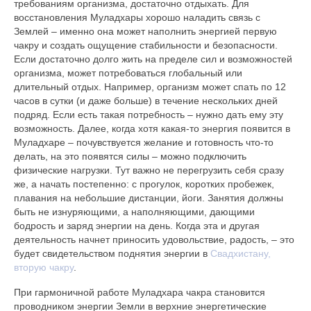
требованиям организма, достаточно отдыхать. Для
восстановления Муладхары хорошо наладить связь с
Землей – именно она может наполнить энергией первую
чакру и создать ощущение стабильности и безопасности.
Если достаточно долго жить на пределе сил и возможностей
организма, может потребоваться глобальный или
длительный отдых. Например, организм может спать по 12
часов в сутки (и даже больше) в течение нескольких дней
подряд. Если есть такая потребность – нужно дать ему эту
возможность. Далее, когда хотя какая-то энергия появится в
Муладхаре – почувствуется желание и готовность что-то
делать, на это появятся силы – можно подключить
физические нагрузки. Тут важно не перегрузить себя сразу
же, а начать постепенно: с прогулок, коротких пробежек,
плавания на небольшие дистанции, йоги. Занятия должны
быть не изнуряющими, а наполняющими, дающими
бодрость и заряд энергии на день. Когда эта и другая
деятельность начнет приносить удовольствие, радость, – это
будет свидетельством поднятия энергии в
Свадхистану,
вторую чакру
.
При гармоничной работе Муладхара чакра становится
проводником энергии Земли в верхние энергетические