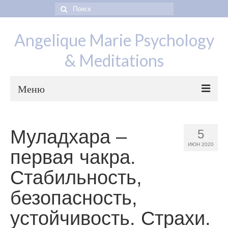
Искать:
Angelique Marie Psychology
& Meditations
Меню
Муладхара –
5
Отзывы
ИЮН 2020
первая чакра.
Контакты
Стабильность,
Cтатьи
безопасность,
Психология, психотерапия
устойчивость. Страхи.
Медитации