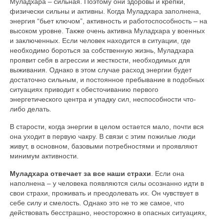
Муладхара – сильная. Поэтому они здоровы и крепки,
физически сильны и активны. Когда Муладхара заполнена,
энергия “бьет ключом”, активность и работоспособность – на
высоком уровне. Также очень активна Муладхара у военных
и заключенных. Если человек находится в ситуации, где
необходимо бороться за собственную жизнь, Муладхара
проявит себя в агрессии и жесткости, необходимых для
выживания. Однако в этом случае расход энергии будет
достаточно сильным, и постоянное пребывание в подобных
ситуациях приводит к обесточиванию первого
энергетического центра и упадку сил, неспособности что-
либо делать.
В старости, когда энергии в целом остается мало, почти вся
она уходит в первую чакру. В связи с этим пожилые люди
живут, в основном, базовыми потребностями и проявляют
минимум активности.
Муладхара отвечает за все наши страхи
. Если она
наполнена – у человека появляются силы осознанно идти в
свои страхи, проживать и преодолевать их. Он чувствует в
себе силу и смелость. Однако это не то же самое, что
действовать бесстрашно, неосторожно в опасных ситуациях,