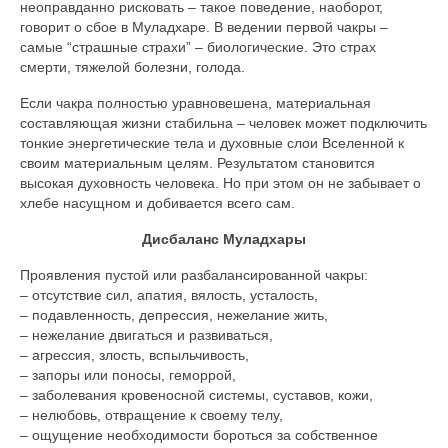
неоправданно рисковать – такое поведение, наоборот,
говорит о сбое в Муладхаре. В ведении первой чакры –
самые “страшные страхи” – биологические. Это страх
смерти, тяжелой болезни, голода.
Если чакра полностью уравновешена, материальная
составляющая жизни стабильна – человек может подключить
тонкие энергетические тела и духовные слои Вселенной к
своим материальным целям. Результатом становится
высокая духовность человека. Но при этом он не забывает о
хлебе насущном и добивается всего сам.
Дисбаланс Муладхары
Проявления пустой или разбалансированной чакры:
– отсутствие сил, апатия, вялость, усталость,
– подавленность, депрессия, нежелание жить,
– нежелание двигаться и развиваться,
– агрессия, злость, вспыльчивость,
– запоры или поносы, геморрой,
– заболевания кровеносной системы, суставов, кожи,
– нелюбовь, отвращение к своему телу,
– ощущение необходимости бороться за собственное