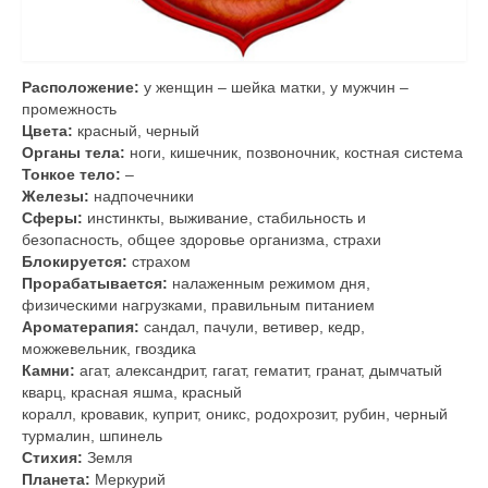
связей
Медитация на реализацию намерения (по
чакрам)
Расположение:
у женщин – шейка матки, у мужчин –
промежность
Практика Наполнение энергией
Цвета:
красный, черный
Органы тела:
ноги, кишечник, позвоночник, костная система
Расслабляющая практика “Дыши!”
Тонкое тело:
–
Железы:
надпочечники
Медитация Сердца
Сферы:
инстинкты, выживание, стабильность и
безопасность, общее здоровье организма, страхи
Цитаты, книги
Блокируется:
страхом
Прорабатывается:
налаженным режимом дня,
Карлос Кастанеда
физическими нагрузками, правильным питанием
Ароматерапия:
сандал, пачули, ветивер, кедр,
Дзен, Дао, Адвайта, Буддизм
можжевельник, гвоздика
Камни:
агат, александрит, гагат, гематит, гранат, дымчатый
Цитаты о йоге
кварц, красная яшма, красный
коралл, кровавик, куприт, оникс, родохрозит, рубин, черный
Цитаты о разном
турмалин, шпинель
Стихия:
Земля
Планета:
Меркурий