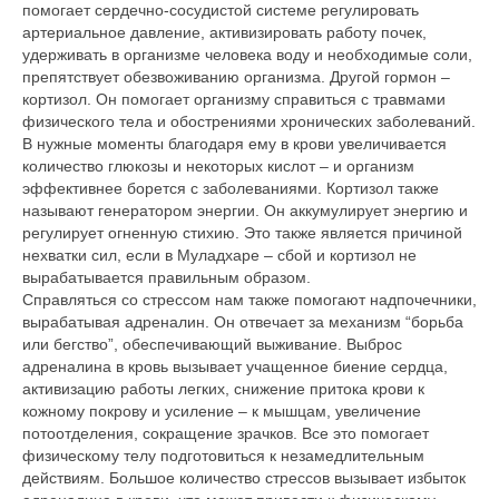
помогает сердечно-сосудистой системе регулировать
артериальное давление, активизировать работу почек,
удерживать в организме человека воду и необходимые соли,
препятствует обезвоживанию организма. Другой гормон –
кортизол. Он помогает организму справиться с травмами
физического тела и обострениями хронических заболеваний.
В нужные моменты благодаря ему в крови увеличивается
количество глюкозы и некоторых кислот – и организм
эффективнее борется с заболеваниями. Кортизол также
называют генератором энергии. Он аккумулирует энергию и
регулирует огненную стихию. Это также является причиной
нехватки сил, если в Муладхаре – сбой и кортизол не
вырабатывается правильным образом.
Справляться со стрессом нам также помогают надпочечники,
вырабатывая адреналин. Он отвечает за механизм “борьба
или бегство”, обеспечивающий выживание. Выброс
адреналина в кровь вызывает учащенное биение сердца,
активизацию работы легких, снижение притока крови к
кожному покрову и усиление – к мышцам, увеличение
потоотделения, сокращение зрачков. Все это помогает
физическому телу подготовиться к незамедлительным
действиям. Большое количество стрессов вызывает избыток