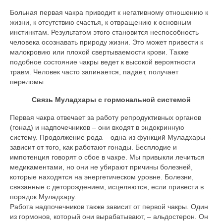
Больная первая чакра приводит к негативному отношению к
жизни, к отсутствию счастья, к отвращению к основным
инстинктам. Результатом этого становится неспособность
человека осознавать природу жизни. Это может привести к
малокровию или плохой свертываемости крови. Также
подобное состояние чакры ведет к высокой вероятности
травм. Человек часто запинается, падает, получает
переломы.
Связь Муладхары с гормональной системой
Первая чакра отвечает за работу репродуктивных органов
(гонад) и надпочечников – они входят в эндокринную
систему. Продолжение рода – одна из функций Муладхары –
зависит от того, как работают гонады. Бесплодие и
импотенция говорят о сбое в чакре. Мы привыкли лечиться
медикаментами, но они не убирают причины болезней,
которые находятся на энергетическом уровне. Болезни,
связанные с деторождением, исцеляются, если привести в
порядок Муладхару.
Работа надпочечников также зависит от первой чакры. Один
из гормонов, который они вырабатывают, – альдостерон. Он