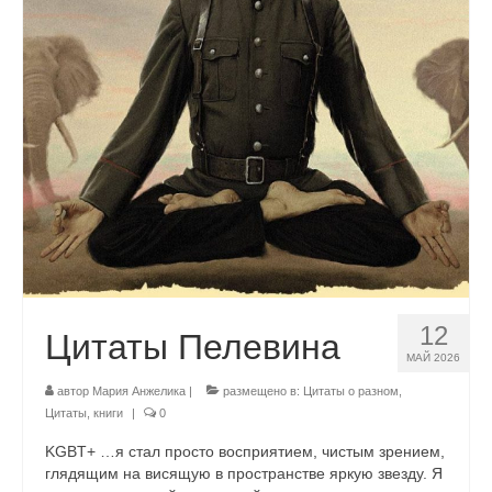
Система чакр
Взаимодействие c энергией
Адвайта
Йога
Йога как путь: статьи
Йога-фото и видео
Учение Дона Хуана
12
Цитаты Пелевина
Услуги
МАЙ 2026
Психотерапия
автор
Мария Анжелика
|
размещено в:
Цитаты о разном
,
Цитаты, книги
|
0
Бесконтактное квантовое исцеление
KGBT+ …я стал просто восприятием, чистым зрением,
глядящим на висящую в пространстве яркую звезду. Я
Энергетическая сепарация – гармонизация