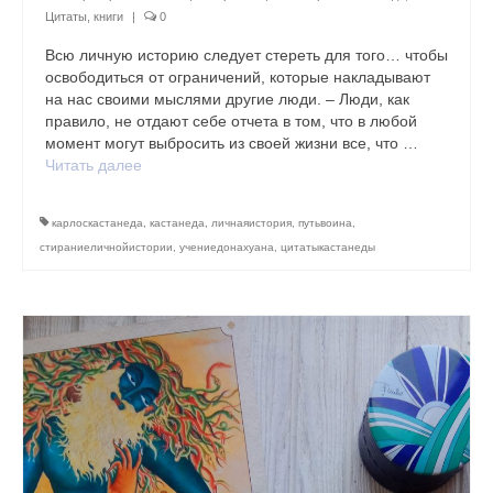
Цитаты, книги
|
0
Всю личную историю следует стереть для того… чтобы
освободиться от ограничений, которые накладывают
на нас своими мыслями другие люди. – Люди, как
правило, не отдают себе отчета в том, что в любой
момент могут выбросить из своей жизни все, что …
Читать далее
карлоскастанеда
,
кастанеда
,
личнаяистория
,
путьвоина
,
стираниеличнойистории
,
учениедонахуана
,
цитатыкастанеды