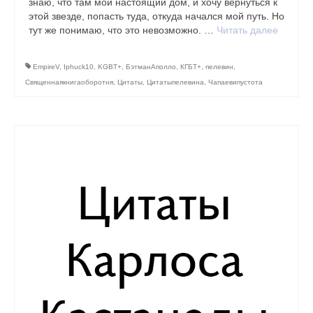
знаю, что там мой настоящий дом, и хочу вернуться к
связей
этой звезде, попасть туда, откуда начался мой путь. Но
тут же понимаю, что это невозможно. …
Читать далее
Медитация на реализацию намерения (по
чакрам)
EmpireV
,
Iphuck10
,
KGBT+
,
БэтманАполло
,
КГБТ+
,
пелевин
,
Практика Наполнение энергией
Священнаякнигаоборотня
,
Цитаты
,
Цитатыпелевина
,
Чапаевипустота
Расслабляющая практика “Дыши!”
Медитация Сердца
Цитаты, книги
Карлос Кастанеда
Дзен, Дао, Адвайта, Буддизм
Цитаты о йоге
Цитаты о разном