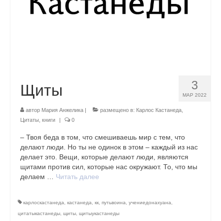
3
Щиты
МАР 2022
автор
Мария Анжелика
|
размещено в:
Карлос Кастанеда
,
Цитаты, книги
|
0
– Твоя беда в том, что смешиваешь мир с тем, что
делают люди. Но ты не одинок в этом – каждый из нас
делает это. Вещи, которые делают люди, являются
щитами против сил, которые нас окружают. То, что мы
делаем …
Читать далее
карлоскастанеда
,
кастанеда
,
кк
,
путьвоина
,
учениедонахуана
,
цитатыкастанеды
,
щиты
,
щитыукастанеды