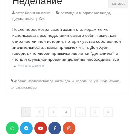
Неделание
НОЯ 2020
автор
Мария Анжелика
|
размещено в:
Карлос Кастанеда
,
Цитаты, книги
|
0
После пересмотра своей жизни сталкерам легче
использовать все неделания самого себя, такие, как
стирание личной истории, потеря чувства собственной
значительности, ломка привычек и т. п. Дон Хуан
говорил, что любая привычка является “деланием”, и
что для функционирования деланию необходимы все
…
Читать далее
делание
,
карлоскастанеда
,
кастанеда
,
кк
,
неделание
,
учениедонахуана
,
цитатыкастанеды
Навигация
1
2
3
4
…
6
»
по