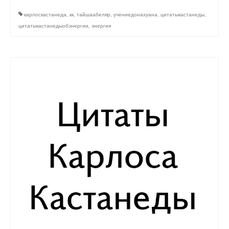
карлоскастанеда
,
кк
,
тайшаабеляр
,
учениедонахуана
,
цитатыкастанеды
,
цитатыкастанедыобэнергии
,
энергия