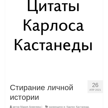
26
Стирание личной
АПР 2021
истории
автор
Мария Анжелика
|
размещено в:
Карлос Кастанеда
,