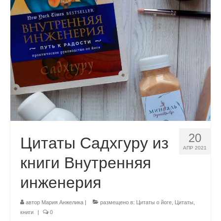
20
Цитаты Садхгуру из
АПР 2021
книги Внутренняя
инженерия
автор
Мария Анжелика
|
размещено в:
Цитаты о йоге
,
Цитаты,
книги
|
0