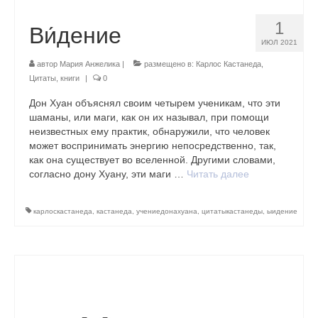
1
Ви́дение
ИЮЛ 2021
автор
Мария Анжелика
|
размещено в:
Карлос Кастанеда
,
Цитаты, книги
|
0
Дон Хуан объяснял своим четырем ученикам, что эти
шаманы, или маги, как он их называл, при помощи
неизвестных ему практик, обнаружили, что человек
может воспринимать энергию непосредственно, так,
как она существует во вселенной. Другими словами,
согласно дону Хуану, эти маги …
Читать далее
карлоскастанеда
,
кастанеда
,
учениедонахуана
,
цитатыкастанеды
,
ыидение