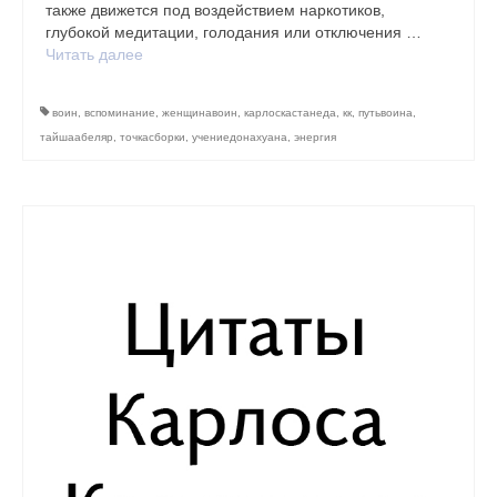
также движется под воздействием наркотиков,
глубокой медитации, голодания или отключения …
Читать далее
воин
,
вспоминание
,
женщинавоин
,
карлоскастанеда
,
кк
,
путьвоина
,
тайшаабеляр
,
точкасборки
,
учениедонахуана
,
энергия