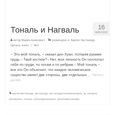
16
Тональ и Нагваль
НОЯ 2020
автор
Мария Анжелика
|
размещено в:
Карлос Кастанеда
,
Цитаты, книги
|
0
– Это мой тональ, – сказал дон Хуан, потерев руками
грудь.– Твой костюм?– Нет, моя личность.Он похлопал
себя по груди, по ногам и по ребрам.– Мой тональ –
все это.Он объяснил, что каждое человеческое
существо имеет две стороны, две отдельных …
Читать
далее
карлоскастанеда
,
кастанеда
,
кастанедатональинагваль
,
кк
,
нагваль
,
путьвоина
,
тональ
,
учениедонахуана
,
цитатыкастанеды