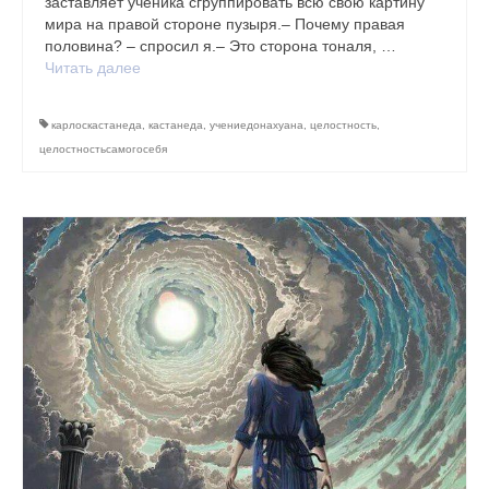
заставляет ученика сгруппировать всю свою картину
мира на правой стороне пузыря.– Почему правая
половина? – спросил я.– Это сторона тоналя, …
Читать далее
карлоскастанеда
,
кастанеда
,
учениедонахуана
,
целостность
,
целостностьсамогосебя