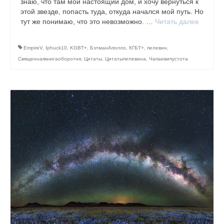
знаю, что там мой настоящий дом, и хочу вернуться к
связей
этой звезде, попасть туда, откуда начался мой путь. Но
тут же понимаю, что это невозможно. …
Читать далее
Медитация на реализацию намерения (по
чакрам)
EmpireV
,
Iphuck10
,
KGBT+
,
БэтманАполло
,
КГБТ+
,
пелевин
,
Практика Наполнение энергией
Священнаякнигаоборотня
,
Цитаты
,
Цитатыпелевина
,
Чапаевипустота
Расслабляющая практика “Дыши!”
Медитация Сердца
Цитаты, книги
Карлос Кастанеда
Дзен, Дао, Адвайта, Буддизм
Цитаты о йоге
Цитаты о разном