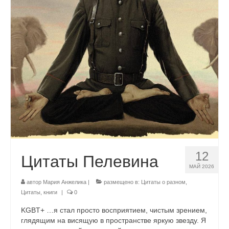
Система чакр
Взаимодействие c энергией
Адвайта
Йога
Йога как путь: статьи
Йога-фото и видео
Учение Дона Хуана
12
Цитаты Пелевина
Услуги
МАЙ 2026
Психотерапия
автор
Мария Анжелика
|
размещено в:
Цитаты о разном
,
Цитаты, книги
|
0
Бесконтактное квантовое исцеление
KGBT+ …я стал просто восприятием, чистым зрением,
глядящим на висящую в пространстве яркую звезду. Я
Энергетическая сепарация – гармонизация