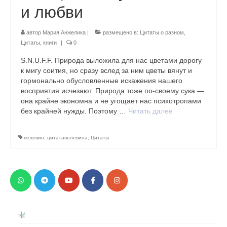
и любви
автор
Мария Анжелика
|
размещено в:
Цитаты о разном
,
Цитаты, книги
|
0
S.N.U.F.F. Природа выложила для нас цветами дорогу
к мигу соития, но сразу вслед за ним цветы вянут и
гормонально обусловленные искажения нашего
восприятия исчезают. Природа тоже по-своему сука —
она крайне экономна и не угощает нас психотропами
без крайней нужды. Поэтому …
Читать далее
пелевин
,
цитатапелевина
,
Цитаты