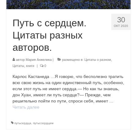
30
Путь с сердцем.
ОКТ 2020
Цитаты разных
авторов.
автор
Мария Анжелика
|
размещено в:
Цитаты о разном
,
Цитаты, книги
|
0
Карлос Кастанеда …Я говорю, что бесполезно тратить
всю свою жизнь на один единственный путь, особенно,
если этот путь не имеет сердца.— Но как ты знаешь,
дон Хуан, имеет ли путь сердце?— Прежде, чем
решительно пойти по пути, спроси себя, имеет …
Читать далее
путьсердца
,
путьссердцем