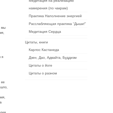
Медитация на реализацию
намерения (по чакрам)
Практика Наполнение энергией
Расслабляющая практика “Дыши!”
а мы
Медитация Сердца
ия,
Цитаты, книги
Карлос Кастанеда
 я
Дзен, Дао, Адвайта, Буддизм
Цитаты о йоге
Цитаты о разном
 ее
 шло,
ния,
а
олея,