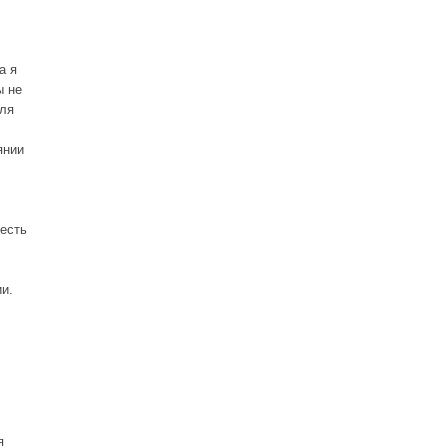
а я
ы не
для
янии
 есть
и.
я