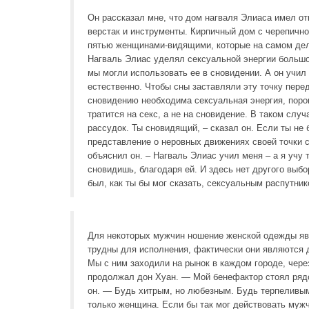
Он рассказал мне, что дом нагваля Элиаса имел от
верстак и инструменты. Кирпичный дом с черепично
пятью женщинами-видящими, которые на самом дел
Нагваль Элиас уделял сексуальной энергии большое 
мы могли использовать ее в сновидении. А он учил 
естественно. Чтобы сны заставляли эту точку пере
сновидению необходима сексуальная энергия, порою
тратится на секс, а не на сновидение. В таком сл
рассудок. Ты сновидящий, – сказал он. Если ты не
представление о неровных движениях своей точки с
объяснил он. – Нагваль Элиас учил меня – а я учу
сновидишь, благодаря ей. И здесь нет другого выб
был, как ты бы мог сказать, сексуальным распутник
Для некоторых мужчин ношение женской одежды явл
трудны для исполнения, фактически они являются 
Мы с ним заходили на рынок в каждом городе, чере
продолжал дон Хуан. — Мой бенефактор стоял ряд
он. — Будь хитрым, но любезным. Будь терпеливым
только женщина. Если бы так мог действовать муж