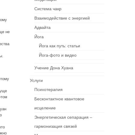
Система чакр
Взаимодействие c энергией
тому
Адвайта
ще не
Йога
ества
Йога как путь: статьи
Йога-фото и видео
ы.
Учение Дона Хуана
отому
Услуги
Психотерапия
суще
этом
Бесконтактное квантовое
исцеление
Хуан
о
Энергетическая сепарация –
гармонизация связей
что
ажно