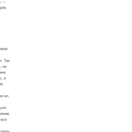
. –
дом,
твои
. Так
, на
мне
о, и
об
ли ел,
было
ояние
 все
о лишь