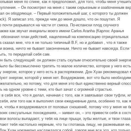
лопывая меня по спине, как я предположил, для того, чтобы меня утешить
купления. – Он посмотрел на меня с таким серьезным и озабоченным ви
азал он ободряюще. – Первый положительный шаг, с которого ты должен
uck). Я записал это, прежде чем до меня дошло, что он пошутил. Я
 почти разрывался на части от смеха. По-испански плод скучного
о также как звучат инициалы моего имени Carlos Aranha (Карлос Аранья
но обозначил план действий, нацеленный на компенсацию отрицательных
сказал мне, что я не только типичный B.F, но и добавил , что я также
и воина, ничто не бывает законченным. Ничто не бывает навсегда. Если 
ыть, то переделай себя сам.
н быть следующий: он должен стать скупым относительно своей энергии
 было бы бессмысленно тратить то малое количество, которое у него есть
 энергии, которое у него есть в распоряжении. Дон Хуан рекомендовал 
уют энергии, которой у меня нет. Воздержание, вот что было необходим
 желательно, но потому, что для меня это был единственно верный спос
ь на одном уровне с теми, кто был зачат с огромной страстью.
 себя все, что я делал, начиная с того, как я завязывал свои туфли, и
ебя, или того как я выполнял свои ежедневные дела, особенно то, как я
м, чтобы я воздерживался от половых сношений, потому что у меня не 
своих сексуальных похождениях, – заявил он, – это привести себя в сост
твои волосы выпадают, у тебя на лице прыщи, зубы желтые, и твои глаза
ают тебя настолько нервным, что ты глотаешь пищу, не разжевывая ее,
 Дон Хуан чрезмерно наслаждался собой, говоря мне все это, что тольк