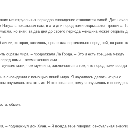
наших менструальных периодов сновидение становится силой. Для начал
к Нагуаль показывал нам, в эти дни перед нами открывается трещина. Т
смысла, но знай: за два дня до своего периода женщина может открыть 
.
 линии, которая, казалось, пролегала вертикально перед ней, на рассто
тить образы мира, – продолжала Ла Горда. – Это и есть трещина между
о перед нами – всеми женщинами.
– лучшие маги, чем мужчины, заключается в том, что перед ними всегда
ть в сновидении с помощью линий мира. Я научилась делать искры с
ом научилась хватать их. И это пока все, чему я научилась в сновидени
сти, обмен.
я, – подчеркнул дон Хуан. – Я всегда тебе говорил: сексуальная энерги