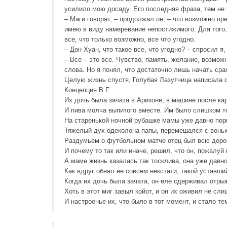
усилило мою досаду. Его последняя фраза, тем не 
– Маги говорят, – продолжал он, – что возможно пр
имею в виду намеревание непостижимого. Для того,
все, что только возможно, все что угодно.
– Дон Хуан, что такое все, что угодно? – спросил я
– Все – это все. Чувство, память, желание, возмож
слова. Но я понял, что достаточно лишь начать сра
Целую жизнь спустя, Голубая Лазутчица написала с
Концепция B.F.
Их дочь была зачата в Аризоне, в машине после ка
И пива молча выпитого вместе. Им было слишком т
На старенькой ночной рубашке мамы уже давно пор
Тяжелый дух одеколона папы, перемешался с вонью
Раздумьем о футбольном матче отец был всю доро
И почему то так или иначе, решил, что он, пожалуй
А маме жизнь казалась так тосклива, она уже давно
Как вдруг обнял ее совсем некстати, такой уставши
Когда их дочь была зачата, он еле сдерживал отры
Хоть в этот миг завыл койот, и он их оживил не сли
И настроенье их, что было в тот момент, и стало те