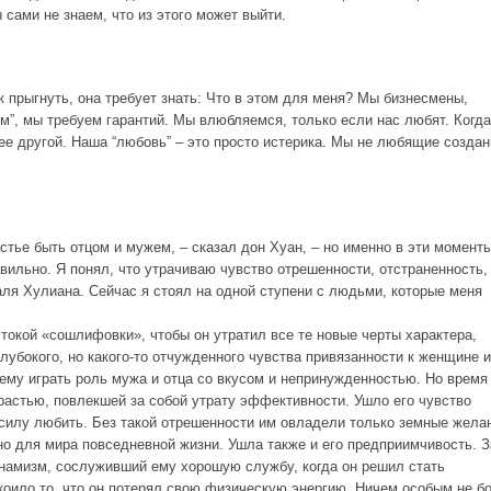
 сами не знаем, что из этого может выйти.
к прыгнуть, она требует знать: Что в этом для меня? Мы бизнесмены,
ем”, мы требуем гарантий. Мы влюбляемся, только если нас любят. Когд
е другой. Наша “любовь” – это просто истерика. Мы не любящие создан
стье быть отцом и мужем, – сказал дон Хуан, – но именно в эти моменты
вильно. Я понял, что утрачиваю чувство отрешенности, отстраненность,
ля Хулиана. Сейчас я стоял на одной ступени с людьми, которые меня
стокой «сошлифовки», чтобы он утратил все те новые черты характера,
лубокого, но какого-то отчужденного чувства привязанности к женщине и
ему играть роль мужа и отца со вкусом и непринужденностью. Но время
растью, повлекшей за собой утрату эффективности. Ушло его чувство
 силу любить. Без такой отрешенности им овладели только земные жела
рно для мира повседневной жизни. Ушла также и его предприимчивость. З
инамизм, сослуживший ему хорошую службу, когда он решил стать
коило то, что он потерял свою физическую энергию. Ничем особым не б