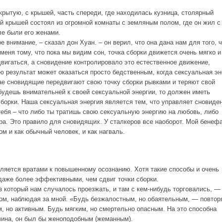
крытую, с крышей, часть спереди, где находилась кузница, столярный
й крышей состоял из огромной комнаты с земляным полом, где он жил с
е были его женами.
внимание, – сказал дон Хуан. – он верил, что она дана нам для того, 
меня тому, что пока мы видим сон, точка сборки движется очень мягко и
двигаться, а сновидение контролировало это естественное движение,
 результат может оказаться просто бедственным, когда сексуальная эн
учае сновидящие передвигают свою точку сборки рывками и теряют свой
 будешь внимательней к своей сексуальной энергии, то должен иметь
борки. Наша сексуальная энергия является тем, что управляет сновиде
 тебя – что либо ты тратишь свою сексуальную энергию на любовь, либо
ора. Это правило для сновидящих. У сталкеров все наоборот. Мой бенеф
ом и как обычный человек, и как нагваль.
яется вратами к повышенному осознанию. Хотя такие способы и очень
даже более эффективными, чем сдвиг точки сборки.
з который нам случалось проезжать, и там с кем-нибудь торговались, —
ом, наблюдая за мной. «Будь безжалостным, но обаятельным, — повтор
, но активным. Будь мягким, но смертельно опасным. На это способна
чина, он был бы женоподобным (жеманным).