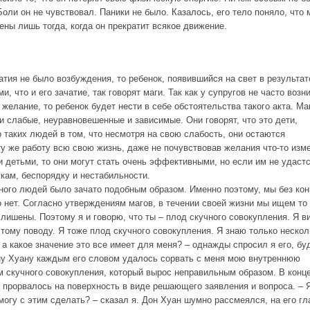
ли он не чувствовал. Паники не было. Казалось, его тело поняло, что 
тены лишь тогда, когда он прекратит всякое движение.
атия не было возбуждения, то ребенок, появившийся на свет в результат
, что и его зачатие, так говорят маги. Так как у супругов не часто возн
желание, то ребенок будет нести в себе обстоятельства такого акта. Ма
и слабые, неуравновешенные и зависимые. Они говорят, что это дети,
 таких людей в том, что несмотря на свою слабость, они остаются
ту же работу всю свою жизнь, даже не почувствовав желания что-то изм
и детьми, то они могут стать очень эффективными, но если им не удаст
укам, беспорядку и нестабильности.
много людей было зачато подобным образом. Именно поэтому, мы без кон
его нет. Согласно утверждениям магов, в течении своей жизни мы ищем то
лишены. Поэтому я и говорю, что ты – плод скучного совокупления. Я в
этому поводу. Я тоже плод скучного совокупления. Я знаю только нескол
 а какое значение это все имеет для меня? – однажды спросил я его, бу
ну Хуану каждым его словом удалось сорвать с меня мою внутреннюю
ом скучного совокупления, который вырос неправильным образом. В конц
и прорвалось на поверхность в виде решающего заявления и вопроса. – 
 могу с этим сделать? – сказал я. Дон Хуан шумно рассмеялся, на его гл