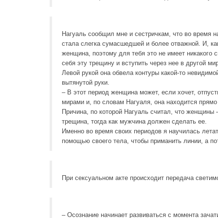
Нагуаль сообщил мне и сестричкам, что во время 
стала слегка сумасшедшей и более отважной. И, ка
женщина, поэтому для тебя это не имеет никакого 
себя эту трещину и вступить через нее в другой мир
Левой рукой она обвела контуры какой-то невидимой
вытянутой руки.
– В этот период женщина может, если хочет, отпус
мирами и, по словам Нагуаля, она находится прям
Причина, по которой Нагуаль считал, что женщины 
трещина, тогда как мужчина должен сделать ее.
Именно во время своих периодов я научилась лета
помощью своего тела, чтобы приманить линии, а пот
При сексуальном акте происходит передача светимо
– Осознание начинает развиваться с момента зачати