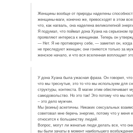
Женщины вообще от природы наделены способностям
женщины-маги, конечно же, превосходят в этом всех
что, как нагваль, она наделена великолепной энерг
Я подумал, что поймал дона Хуана на серьезном пр
проявляют интереса к женщинам. Теперь он утверж
— Нет. Я не противоречу себе, — заметил он, когд
не преследуют женщин; они гоняются только за му
женское начало, и что вся вселенная воплощает эт
У дона Хуана была ужасная фраза. Он говорил, что 
что мы треснутые, это то что мы используем для 
структуры, контекста. В магии этим обеспечивает 
самодовольство. Но это так! Это потому что мы по
– это дело мужчин.
Мы (воины) аскетичны. Никаких сексуальных взаимо
советовал мне беречь энергию, потому что у меня е
относится к большинству людей.
Вопрос, могут ли женатые люди делать все, что они 
вы были зачаты в момент наибольшего возбуждения,