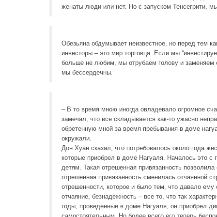
женаты люди или нет. Но с запуском Тенсегрити, мы
Обезьяна обдумывает неизвестное, но перед тем ка
инвесторы – это мир торговца. Если мы “инвестиру
больше не любим, мы отрубаем голову и заменяем е
мы бессердечны.
– В то время мною иногда овладевало огромное сча
замечал, что все складывается как-то ужасно непра
обретенную мной за время пребывания в доме нагуа
окружали.
Дон Хуан сказал, что потребовалось около года же
которые приобрел в доме Нагуаля. Началось это с г
детям. Такая отрешенная привязанность позволила 
отрешенная привязанность сменилась отчаянной ст
отрешенности, которое и было тем, что давало ему
отчаяние, безнадежность – все то, что так характе
годы, проведенные в доме Нагуаля, он приобрел д
самостоятельным. Но более всего его теперь беспо