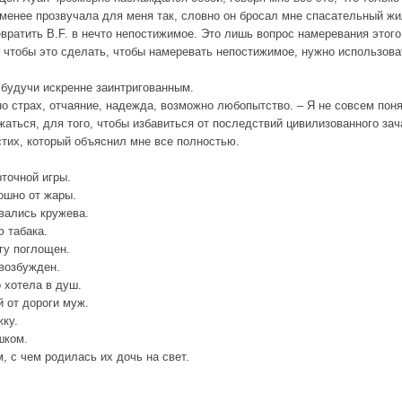
менее прозвучала для меня так, словно он бросал мне спасательный жи
евратить B.F. в нечто непостижимое. Это лишь вопрос намеревания этого
 чтобы это сделать, чтобы намеревать непостижимое, нужно использова
, будучи искренне заинтригованным.
но страх, отчаяние, надежда, возможно любопытство. – Я не совсем пон
жаться, для того, чтобы избавиться от последствий цивилизованного зач
тих, который объяснил мне все полностью.
рточной игры.
ошно от жары.
вались кружева.
 табака.
гу поглощен.
 возбужден.
 хотела в душ.
й от дороги муж.
жку.
шком.
м, с чем родилась их дочь на свет.