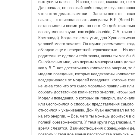
выступили слезы. – Я знаю, я знаю, сказал он, пох
Для начала, не называй себя плодом скучного сово
что я стал делать заметки. – Запиши все это, – ск
начать, – это использовать инициалы: B.F. (Bored F
остановился и посмотрел на него. Он действительно
совокупления звучит как cojida aburrida, C.A, точн
Кастанеда). Когда его смех утих, дон Хуан серьез
условий моего зачатия. Он шумно рассмеялся, когда 
обладаю еще и невероятной нервозностью. – На пут
родители не сделали тебя таким, каким ты мог бы б
Он объяснил мне, что первым маневром мага долже
как у B.F. нет достаточного количества энергии, то
модели поведения, которые неадекватны количеству
воздерживался от моделей поведения, которые треб
не из-за того что это было морально правильно или
собрать достаточное количество энергии, чтобы быт
Модели поведения, о которых он говорил, включали в
или беспокоился о способах представления самого с
относился к ухаживанию. Дон Хуан настаивал на то
на это энергии. – Все, чего ты можешь добиться в 
полной обезвоженности. У тебя круги под глазами, 
время слезятся. Взаимоотношения с женщинами дел
поэтому у тебя все время расстройства желудка. –