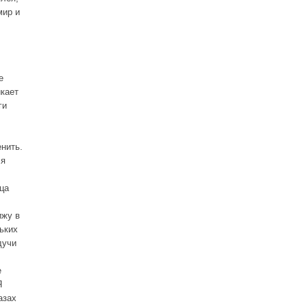
мир и
е
икает
ги
енить.
ся
ца
ижу в
ьких
дучи
е
Я
азах