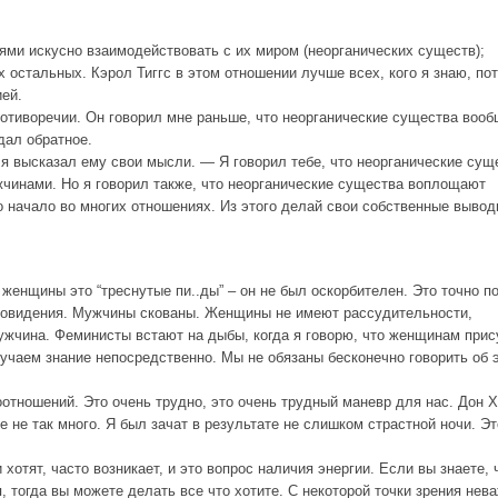
и искусно взаимодействовать с их миром (неорганических существ);
 остальных. Кэрол Тиггс в этом отношении лучше всех, кого я знаю, по
ией.
отиворечии. Он говорил мне раньше, что неорганические существа вооб
дал обратное.
а я высказал ему свои мысли. — Я говорил тебе, что неорганические сущ
жчинами. Но я говорил также, что неорганические существа воплощают
о начало во многих отношениях. Из этого делай свои собственные вывод
женщины это “треснутые пи..ды” – он не был оскорбителен. Это точно п
сновидения. Мужчины скованы. Женщины не имеют рассудительности,
мужчина. Феминисты встают на дыбы, когда я говорю, что женщинам при
лучаем знание непосредственно. Мы не обязаны бесконечно говорить об 
отношений. Это очень трудно, это очень трудный маневр для нас. Дон 
е не так много. Я был зачат в результате не слишком страстной ночи. Эт
хотят, часто возникает, и это вопрос наличия энергии. Если вы знаете, 
 тогда вы можете делать все что хотите. С некоторой точки зрения нев