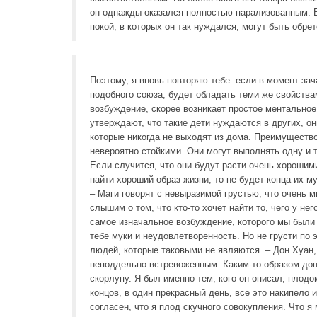
он однажды оказался полностью парализованным. Бо
покой, в которых он так нуждался, могут быть обре
Поэтому, я вновь повторяю тебе: если в момент зач
подобного союза, будет обладать теми же свойствами
возбуждение, скорее возникает простое ментальное 
утверждают, что такие дети нуждаются в других, он
которые никогда не выходят из дома. Преимущество
невероятно стойкими. Они могут выполнять одну и 
Если случится, что они будут расти очень хорошим
найти хороший образ жизни, то не будет конца их м
– Маги говорят с невыразимой грустью, что очень 
слышим о том, что кто-то хочет найти то, чего у н
самое изначальное возбуждение, которого мы были 
тебе муки и неудовлетворенность. Но не грусти по 
людей, которые таковыми не являются. – Дон Хуан,
неподдельно встревоженным. Каким-то образом до
скорлупу. Я был именно тем, кого он описал, плод
концов, в один прекрасный день, все это накипело 
согласен, что я плод скучного совокупления. Что я