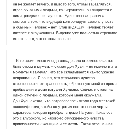
он не желает ничего, и вместо того, чтобы забавляться,
играя обычными людьми, как игрушками, он общается с
ними, разделяя их глупость. Единственная разница
состоит в том, что видящий контролирует свою глупость,
а обычный человек – нет. Став видящим, человек теряет
интерес к окружающим. Видение уже полностью отрешило
его от всего, что он знал раньше.
– В то время мною иногда овладевало огромное счастье
быть отцом и мужем, – сказал дон Хуан, – но именно в эти
моменты я замечал, что все складывается как-то ужасно
неправильно. Я понял, что утрачиваю чувство
отрешенности, отстраненность, обретенную мной за время
пребывания в доме нагуаля Хулиана. Сейчас я стоял на
одной ступени с людьми, которые меня окружали.
Дон Хуан сказал, что потребовалось около года жестокой
«сошлифовки», чтобы он утратил все те новые черты
характера, которые приобрел в доме Нагуаля. Началось
это с глубокого, но какого-то отчужденного чувства
привязанности к женщине и ее детям. Такая отрешенная