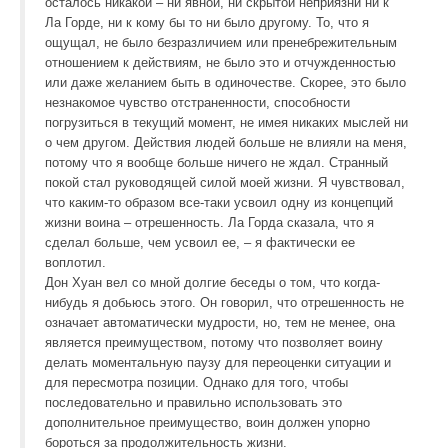
осталось никакой – ни явной, ни скрытой неприязни ни к
Ла Горде, ни к кому бы то ни было другому. То, что я
ощущал, не было безразличием или пренебрежительным
отношением к действиям, не было это и отчужденностью
или даже желанием быть в одиночестве. Скорее, это было
незнакомое чувство отстраненности, способности
погрузиться в текущий момент, не имея никаких мыслей ни
о чем другом. Действия людей больше не влияли на меня,
потому что я вообще больше ничего не ждал. Странный
покой стал руководящей силой моей жизни. Я чувствовал,
что каким-то образом все-таки усвоил одну из концепций
жизни воина – отрешенность. Ла Горда сказала, что я
сделал больше, чем усвоил ее, – я фактически ее
воплотил.
Дон Хуан вел со мной долгие беседы о том, что когда-
нибудь я добьюсь этого. Он говорил, что отрешенность не
означает автоматически мудрости, но, тем не менее, она
является преимуществом, потому что позволяет воину
делать моментальную паузу для переоценки ситуации и
для пересмотра позиции. Однако для того, чтобы
последовательно и правильно использовать это
дополнительное преимущество, воин должен упорно
бороться за продолжительность жизни.