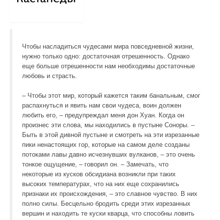
Система чакр
Взаимодействие c энергией
Чтобы насладиться чудесами мира повседневной жизни,
Адвайта
нужно только одно: достаточная отрешенность. Однако
еще больше отрешенности нам необходимы достаточные
Йога
любовь и страсть.
Йога как путь: статьи
– Чтобы этот мир, который кажется таким банальным, смог
распахнуться и явить нам свои чудеса, воин должен
Йога-фото и видео
любить его, – предупреждал меня дон Хуан. Когда он
произнес эти слова, мы находились в пустыне Соноры. –
Учение Дона Хуана
Быть в этой дивной пустыне и смотреть на эти изрезанные
пики ненастоящих гор, которые на самом деле созданы
Услуги
потоками лавы давно исчезнувших вулканов, – это очень
тонкое ощущение, – говорил он. – Замечать, что
Психотерапия
некоторые из кусков обсидиана возникли при таких
высоких температурах, что на них еще сохранились
Бесконтактное квантовое исцеление
признаки их происхождения, – это славное чувство. В них
полно силы. Бесцельно бродить среди этих изрезанных
Энергетическая сепарация – гармонизация
вершин и находить те куски кварца, что способны ловить