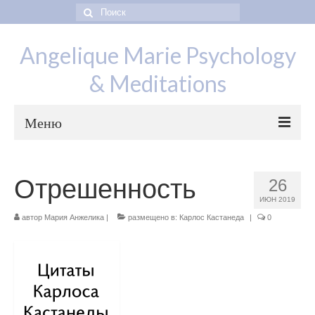
Искать:
Angelique Marie Psychology
& Meditations
Меню
Отрешенность
26
Отзывы
ИЮН 2019
Контакты
автор
Мария Анжелика
|
размещено в:
Карлос Кастанеда
|
0
Cтатьи
Психология, психотерапия
Медитации