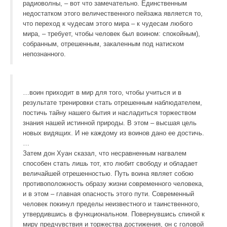
связей
радиоволны, – вот что замечательно. Единственным
недостатком этого величественного пейзажа является то,
что переход к чудесам этого мира – к чудесам любого
Медитация на реализацию намерения (по
мира, – требует, чтобы человек был воином: спокойным),
чакрам)
собранным, отрешенным, закаленным под натиском
непознанного.
Практика Наполнение энергией
Расслабляющая практика “Дыши!”
…воин приходит в мир для того, чтобы учиться и в
Медитация Сердца
результате тренировки стать отрешенным наблюдателем,
постичь тайну нашего бытия и насладиться торжеством
Цитаты, книги
знания нашей истинной природы. В этом – высшая цель
новых видящих. И не каждому из воинов дано ее достичь.
Карлос Кастанеда
…
Затем дон Хуан сказал, что несравненным нагвалем
Дзен, Дао, Адвайта, Буддизм
способен стать лишь тот, кто любит свободу и обладает
величайшей отрешенностью. Путь воина являет собою
Цитаты о йоге
противоположность образу жизни современного человека,
и в этом – главная опасность этого пути. Современный
Цитаты о разном
человек покинул пределы неизвестного и таинственного,
утвердившись в функциональном. Повернувшись спиной к
миру предчувствия и торжества достижения, он с головой