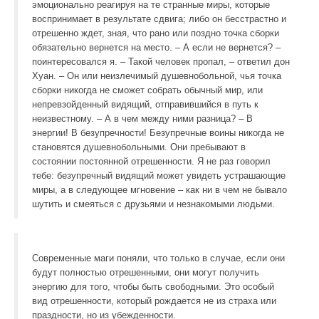
эмоционально реагируя на те странные миры, которые
воспринимает в результате сдвига; либо он бесстрастно и
отрешенно ждет, зная, что рано или поздно точка сборки
обязательно вернется на место. – А если не вернется? –
поинтересовался я. – Такой человек пропал, – ответил дон
Хуан. – Он или неизлечимый душевнобольной, чья точка
сборки никогда не сможет собрать обычный мир, или
непревзойденный видящий, отправившийся в путь к
неизвестному. – А в чем между ними разница? – В
энергии! В безупречности! Безупречные воины никогда не
становятся душевнобольными. Они пребывают в
состоянии постоянной отрешенности. Я не раз говорил
тебе: безупречный видящий может увидеть устрашающие
миры, а в следующее мгновение – как ни в чем не бывало
шутить и смеяться с друзьями и незнакомыми людьми.
Современные маги поняли, что только в случае, если они
будут полностью отрешенными, они могут получить
энергию для того, чтобы быть свободными. Это особый
вид отрешенности, который рождается не из страха или
праздности, но из убежденности.