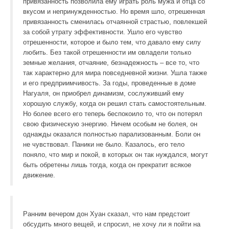
привязанность позволила ему играть роль мужа и отца со
вкусом и непринужденностью. Но время шло, отрешенная
привязанность сменилась отчаянной страстью, повлекшей
за собой утрату эффективности. Ушло его чувство
отрешенности, которое и было тем, что давало ему силу
любить. Без такой отрешенности им овладели только
земные желания, отчаяние, безнадежность – все то, что
так характерно для мира повседневной жизни. Ушла также
и его предприимчивость. За годы, проведенные в доме
Нагуаля, он приобрел динамизм, сослуживший ему
хорошую службу, когда он решил стать самостоятельным.
Но более всего его теперь беспокоило то, что он потерял
свою физическую энергию. Ничем особым не болея, он
однажды оказался полностью парализованным. Боли он
не чувствовал. Паники не было. Казалось, его тело
поняло, что мир и покой, в которых он так нуждался, могут
быть обретены лишь тогда, когда он прекратит всякое
движение.
Ранним вечером дон Хуан сказал, что нам предстоит
обсудить много вещей, и спросил, не хочу ли я пойти на