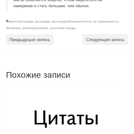
магов появляется энергия, чтобы нацелиться на
намерение и стать большим, чем обычно.
карлоскастанеда
,
кастанеда
,
кастанедаоботрешенности
,
кк
,
отрешенность
,
путьвоина
,
учениедонахуана
,
цитатыкастанеды
Предыдущая запись
Следующая запись
Похожие записи