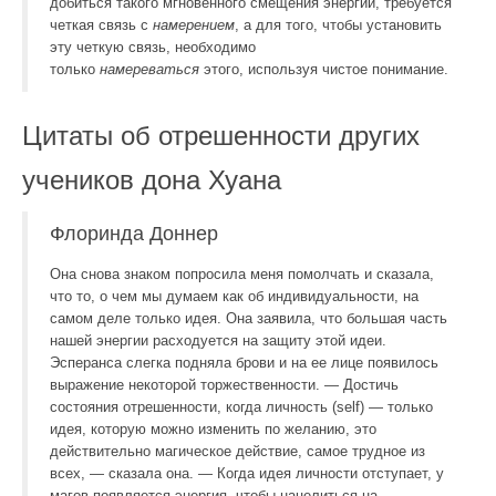
добиться такого мгновенного смещения энергии, требуется
четкая связь с
намерением
, а для того, чтобы установить
эту четкую связь, необходимо
только
намереваться
этого, используя чистое понимание.
Цитаты об отрешенности других
учеников дона Хуана
Флоринда Доннер
Она снова знаком попросила меня помолчать и сказала,
что то, о чем мы думаем как об индивидуальности, на
самом деле только идея. Она заявила, что большая часть
нашей энергии расходуется на защиту этой идеи.
Эсперанса слегка подняла брови и на ее лице появилось
выражение некоторой торжественности. — Достичь
состояния отрешенности, когда личность (self) — только
идея, которую можно изменить по желанию, это
действительно магическое действие, самое трудное из
всех, — сказала она. — Когда идея личности отступает, у