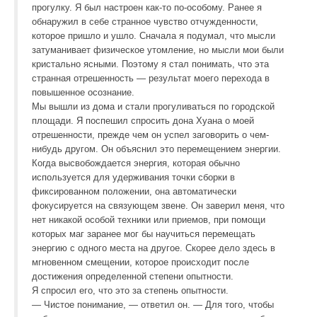
прогулку. Я был настроен как-то по-особому. Ранее я
обнаружил в себе странное чувство отчужденности,
которое пришло и ушло. Сначала я подумал, что мысли
затуманивает физическое утомление, но мысли мои были
кристально ясными. Поэтому я стал понимать, что эта
странная отрешенность — результат моего перехода в
повышенное осознание.
Мы вышли из дома и стали прогуливаться по городской
площади. Я поспешил спросить дона Хуана о моей
отрешенности, прежде чем он успел заговорить о чем-
нибудь другом. Он объяснил это перемещением энергии.
Когда высвобождается энергия, которая обычно
используется для удерживания точки сборки в
фиксированном положении, она автоматически
фокусируется на связующем звене. Он заверил меня, что
нет никакой особой техники или приемов, при помощи
которых маг заранее мог бы научиться перемещать
энергию с одного места на другое. Скорее дело здесь в
мгновенном смещении, которое происходит после
достижения определенной степени опытности.
Я спросил его, что это за степень опытности.
— Чистое понимание, — ответил он. — Для того, чтобы